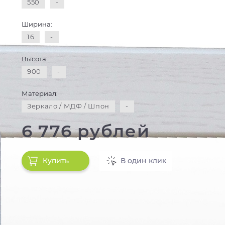
550
-
Ширина:
16
-
Высота:
900
-
Материал:
Зеркало / МДФ / Шпон
-
6 776 рублей
Купить
В один клик