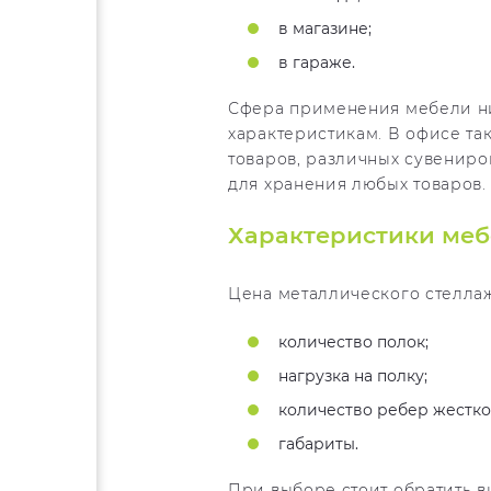
в магазине;
в гараже.
Сфера применения мебели ни
характеристикам. В офисе та
товаров, различных сувениро
для хранения любых товаров. 
Характеристики ме
Цена металлического стеллаж
количество полок;
нагрузка на полку;
количество ребер жестко
габариты.
При выборе стоит обратить в