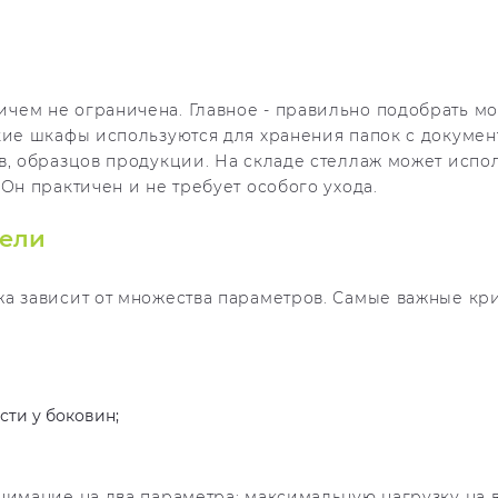
чем не ограничена. Главное - правильно подобрать мо
кие шкафы используются для хранения папок с докумен
в, образцов продукции. На складе стеллаж может испо
Он практичен и не требует особого ухода.
бели
а зависит от множества параметров. Самые важные кр
сти у боковин;
нимание на два параметра: максимальную нагрузку на 