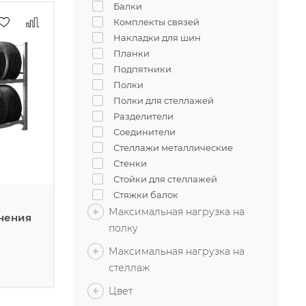
Балки
Комплекты связей
Накладки для шин
Планки
Подпятники
Полки
Полки для стеллажей
Разделители
Соединители
Стеллажи металлические
Стенки
Стойки для стеллажей
Стяжки балок
Усиливающие уголки
Максимальная нагрузка на
нения
Экраны
полку
Максимальная нагрузка на
стеллаж
Цвет