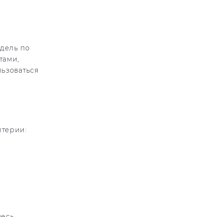
дель по
тами,
льзоваться
итерии:
весь