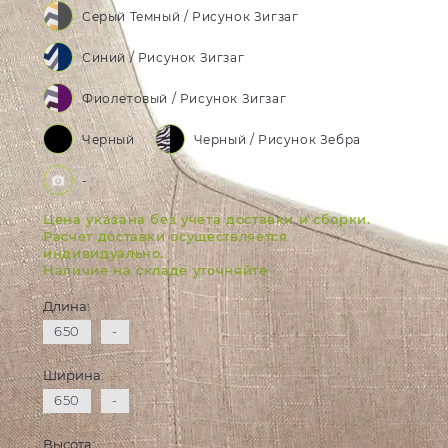
Серый Темный / Рисунок Зигзаг
Синий / Рисунок Зигзаг
Фиолетовый / Рисунок Зигзаг
Черный
Черный / Рисунок Зебра
-
Цена указана без учета доставки и сборки.
Расчет доставки осуществляется
индивидуально.
Наличие на складе уточняйте
Длина:
650
-
Ширина:
650
-
Высота: