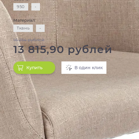
950
-
Материал:
Ткань
-
16 254 рублей
13 815,90 рублей
Купить
В один клик