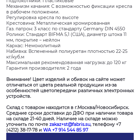
Подлокотники: Пластиковые
Механизм качания: С возможностью фиксации кресла
в рабочем положении.
Регулировка кресла по высоте
Крестовина: Металлическая хромированная
Газ. патрон: 3 класс по стандарту Germany DIN 4550
Ролики: Стандарт BIFMA 5,1 (США), диаметр штока 11
мм, покрытие – нейлон
Каркас: Немонолитный
Набивка: Вспененный полиуретан плотностью 22-25
кг/куб.м
Максимальная рекомендованная нагрузка: до 120 кг
Гарантия производителя: 2 года
Внимание! Цвет изделий и обивок на сайте может
отличаться от цвета реальной продукции из-за
особенностей цветопередачи различных электронных
устройств.
Склад с товаром находится в г.Москва/Новосибирск.
Средние сроки доставки до ДФО при наличии товара
на складе 21-40 дней. Наличие на складе можно
уточнить по почте
zakaz+st@fabris.su
, телефону +7
(4212) 38-17-78 и
WA +7 914 544 85 97