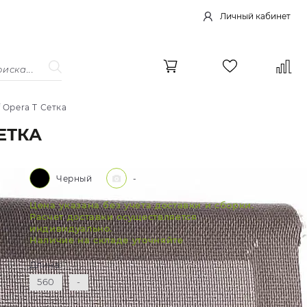
Личный кабинет
 Opera T Сетка
ЕТКА
Черный
-
Цена указана без учета доставки и сборки.
Расчет доставки осуществляется
индивидуально.
Наличие на складе уточняйте
Длина:
560
-