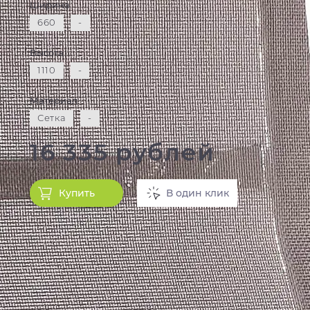
Ширина:
660
-
Высота:
1110
-
Материал:
Сетка
-
16 335 рублей
Купить
В один клик