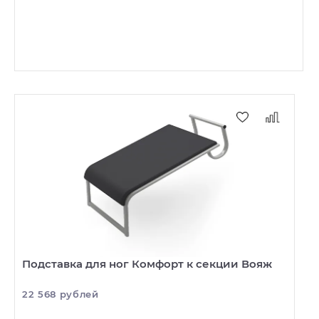
Подставка для ног Комфорт к секции Вояж
22 568 рублей