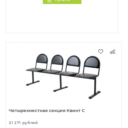
Четырехместная секция Квинт С
21 271 рублей