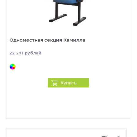
Одноместная секция Камилла
22 271 рублей
Купить