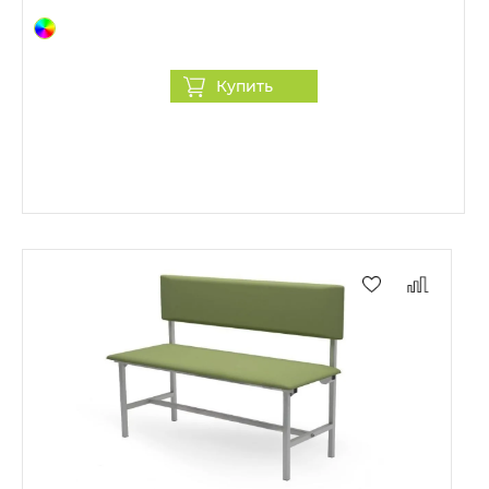
Купить