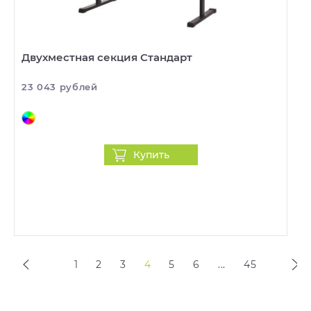
Двухместная секция Стандарт
23 043 рублей
Купить
1
2
3
4
5
6
...
45