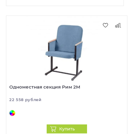
Одноместная секция Рим 2М
22 558 рублей
Купить