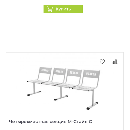
Купить
Четырехместная секция М-Стайл С