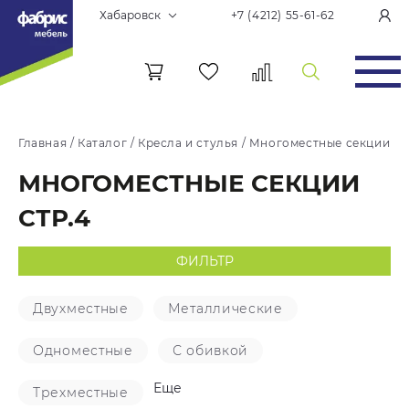
Хабаровск
+7 (4212) 55-61-62
Главная
/
Каталог
/
Кресла и стулья
/
Многоместные секции
МНОГОМЕСТНЫЕ СЕКЦИИ
СТР.4
ФИЛЬТР
Двухместные
Металлические
Одноместные
С обивкой
Еще
Трехместные