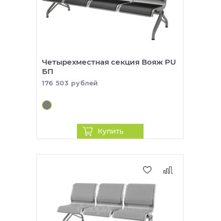
персональные данные при регистрации и
так и с НДС 20%.
оформлении заказа.
После оформления покупки, в течение рабочего
дня с вами свяжется наш менеджер по контактным
данным, указанным при оформлении заказа. С
Четырехместная секция Вояж PU
БП
менеджером можно будет согласовать сроки и
176 503 рублей
стоимость доставки, необходимость сборки, а
также уточнить информацию о приобретаемом
товаре.
Купить