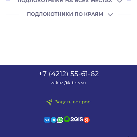
ПОДЛОКОТНИКИ НА ВСЕХ МЕСТАХ
ПОДЛОКОТНИКИ ПО КРАЯМ
+7 (4212) 55-61-62
zakaz@fabris.su
Пятиместная секция Вояж PU
230 062 рублей
Пятиместная секция Вояж PU 2П
Задать вопрос
223 340 рублей
Купить