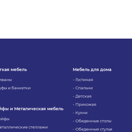
гкая мебель
Мебель для дома
иваны
Гостиная
уфы и банкетки
Спальни
Детская
Прихожая
йфы и Металическая мебель
Кухни
ейфы
Обеденные столы
еталлические стеллажи
Обеденные стулья