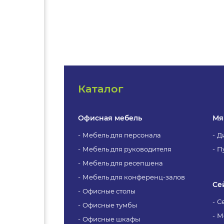
Каталог
Офисная мебель
Мя
Мебель для персонала
Д
Мебель для руководителя
П
Мебель для ресепшена
Мебель для конференц-залов
Се
Офисные столы
С
Офисные тумбы
М
Офисные шкафы