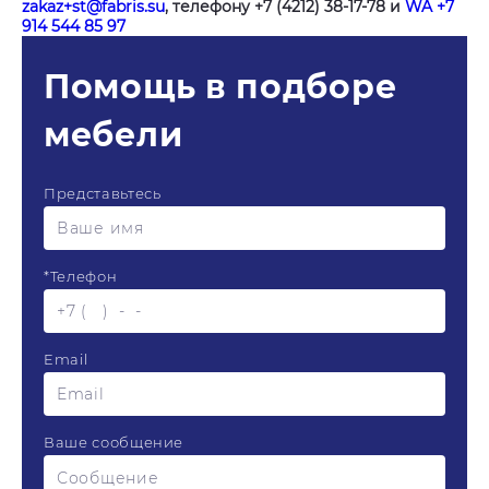
zakaz+st@fabris.su
, телефону +7 (4212) 38-17-78 и
WA +7
914 544 85 97
Помощь в подборе
мебели
Представьтесь
*
Телефон
Email
Ваше сообщение