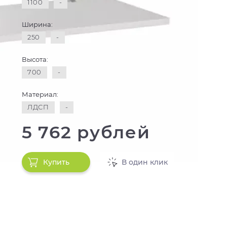
1100
-
Ширина:
250
-
Высота:
700
-
Материал:
ЛДСП
-
5 762 рублей
Купить
В один клик