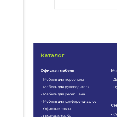
Каталог
Офисная мебель
Мя
Мебель для персонала
Д
Мебель для руководителя
П
Мебель для ресепшена
Мебель для конференц-залов
Се
Офисные столы
С
Офисные тумбы