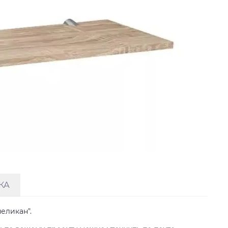
КА
еликан".