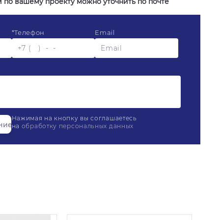
и по вашему проекту можно уточнить по почте
*
Телефон
Email
Нажимая на кнопку вы соглашаетесь
на
обработку персональных данных
олнительных услуг осуществляется индивидуально
олка
объема заказа.
кой мы связываемся с Вами для подтверждения заказа
о
, если хотите сразу оплатить заказ, или
Я хочу,
ваш выбор. Оплата заказа по частям различными
ласования заказа с менеджером и уточнения