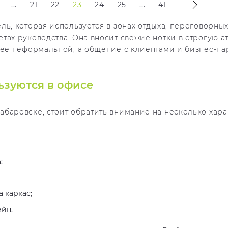
...
21
22
23
24
25
...
41
ь, которая используется в зонах отдыха, переговорных
тах руководства. Она вносит свежие нотки в строгую 
лее неформальной, а общение с клиентами и бизнес-п
ьзуются в офисе
баровске, стоит обратить внимание на несколько хар
;
 каркас;
йн.