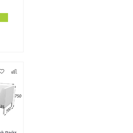
й Райт