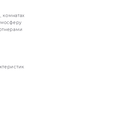
, комнатах
атмосферу
артнерами
актеристик