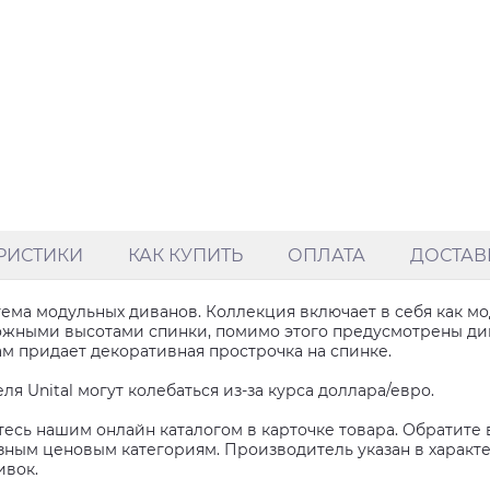
РИСТИКИ
КАК КУПИТЬ
ОПЛАТА
ДОСТАВ
ема модульных диванов. Коллекция включает в себя как м
ожными высотами спинки, помимо этого предусмотрены ди
м придает декоративная прострочка на спинке.
я Unital могут колебаться из-за курса доллара/евро.
есь нашим онлайн каталогом в карточке товара. Обратите 
ным ценовым категориям. Производитель указан в характери
ивок.