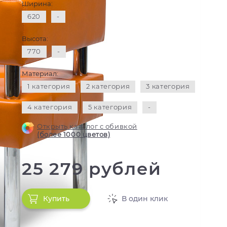
Ширина:
620
-
Высота:
770
-
Материал:
1 категория
2 категория
3 категория
4 категория
5 категория
-
Открыть каталог с обивкой
(более 1000 цветов)
25 279 рублей
Купить
В один клик