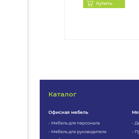
Купить
После оформления покупки, в
оформлении заказа. С менедж
информацию о приобретаемо
Каталог
Офисная мебель
Мя
Мебель для персонала
Д
Мебель для руководителя
П