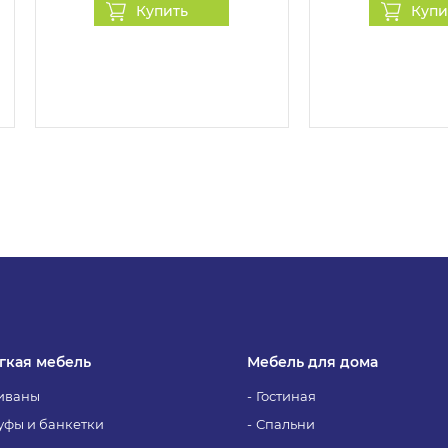
Купить
Купи
 течение рабочего дня с вами свяжется наш менеджер
ером можно будет согласовать сроки и стоимость доста
м товаре.
гкая мебель
Мебель для дома
иваны
Гостиная
уфы и банкетки
Спальни