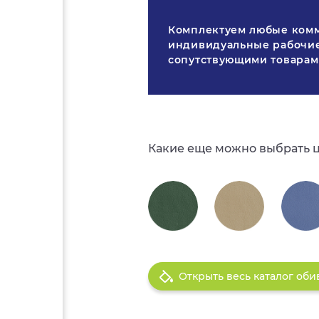
Комплектуем любые ком
индивидуальные рабочие
сопутствующими товара
Какие еще можно выбрать 
Открыть весь каталог оби
Доставка
После выбора товара нажмит
Цены на сайте указаны без у
Производитель/Поставщик: