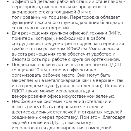
Эффектной деталью рабочей станции станет экран-
перегородка, выполненная из прозрачного
акрилового стекла толщиной 8 мм с
полированными торцами. Перегородка обладает
функцией пассивного шумоподавления благодаря
сетке сквозных отверстий.
Для размещения крупной офисной техники (МФУ,
принтеры, копиры), необходимой в работе
сотрудников, предусмотрена подвесная сервисная
тумба с топом размером 140х62 см. Уменьшенная
высота размещения топа обеспечит удобство и
безопасность при работе с крупной оргтехникой.
Подвесные полки и лотки, выполненные из ЛДСП
толщиной 10 мм, позволят эффективно
организовать рабочее место. Они могут быть
закреплены на металлокаркасе как на верхнем, так
и на среднем ярусе (уровень столешниц). Лоток из
ЛДСП также можно использовать для
декорирования офиса искусственной зеленью.
Необходимые системы хранения (стеллажи и
шкафы) могут быть собраны из четырех- и
шестисекционных стеллажей и открытых модулей,
соединенных через проставку. При этом, благодаря
задней стенке из ЛДСП, шкафы могут
использоваться для зонирования помещений.