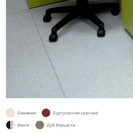
Бежевый
Бургундский красный
Венге
Дуб Верцаска