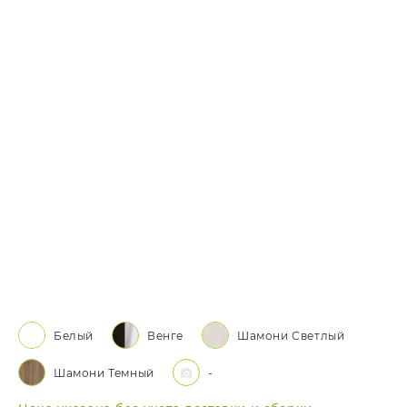
Белый
Венге
Шамони Светлый
Шамони Темный
-