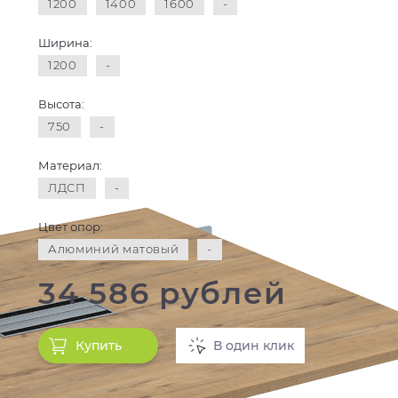
1200
1400
1600
-
Ширина:
1200
-
Высота:
750
-
Материал:
ЛДСП
-
Цвет опор:
Алюминий матовый
-
34 586 рублей
Купить
В один клик