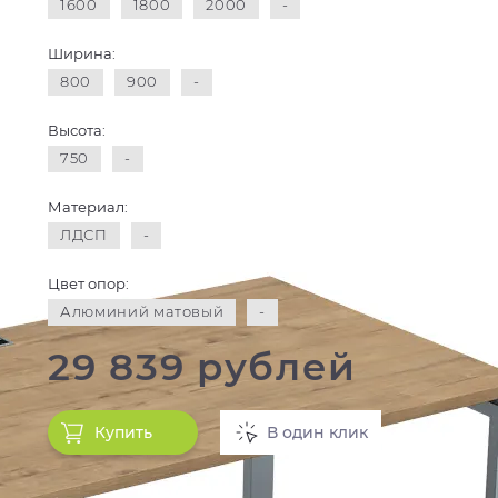
1600
1800
2000
-
Ширина:
800
900
-
Высота:
750
-
Материал:
ЛДСП
-
Цвет опор:
Алюминий матовый
-
29 839 рублей
Купить
В один клик