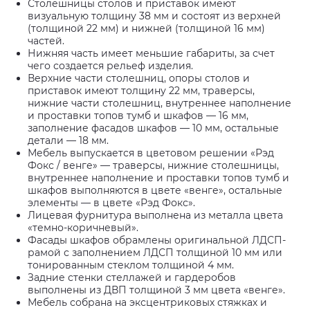
Столешницы столов и приставок имеют
визуальную толщину 38 мм и состоят из верхней
(толщиной 22 мм) и нижней (толщиной 16 мм)
частей.
Нижняя часть имеет меньшие габариты, за счет
чего создается рельеф изделия.
Верхние части столешниц, опоры столов и
приставок имеют толщину 22 мм, траверсы,
нижние части столешниц, внутреннее наполнение
и проставки топов тумб и шкафов — 16 мм,
заполнение фасадов шкафов — 10 мм, остальные
детали — 18 мм.
Мебель выпускается в цветовом решении «Рэд
Фокс / венге» — траверсы, нижние столешницы,
внутреннее наполнение и проставки топов тумб и
шкафов выполняются в цвете «венге», остальные
элементы — в цвете «Рэд Фокс».
Лицевая фурнитура выполнена из металла цвета
«темно-коричневый».
Фасады шкафов обрамлены оригинальной ЛДСП-
рамой с заполнением ЛДСП толщиной 10 мм или
тонированным стеклом толщиной 4 мм.
Задние стенки стеллажей и гардеробов
выполнены из ДВП толщиной 3 мм цвета «венге».
Мебель собрана на эксцентриковых стяжках и