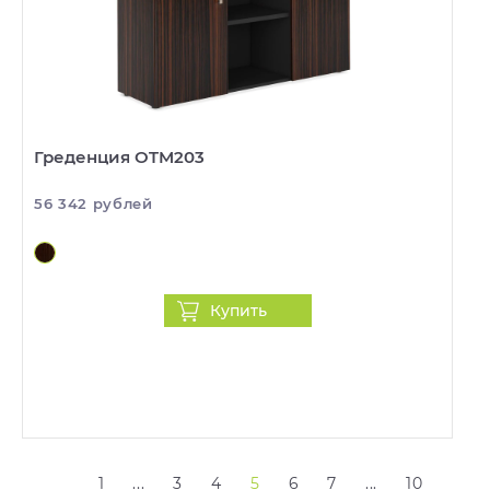
Греденция OTM203
56 342 рублей
Купить
1
...
3
4
5
6
7
...
10