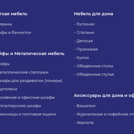
гкая мебель
Мебель для дома
иваны
Гостиная
уфы и банкетки
Спальни
Детская
Прихожая
йфы и Металическая мебель
Кухни
ейфы
Обеденные столы
еталлические стеллажи
Обеденные стулья
кафы для раздевалок (локеры)
артотеки
Аксессуары для дома и о
рхивные и офисные шкафы
ухгалтерские шкафы
Вешалки
лючницы и почтовые ящики
Журнальные и кофейные ст
Зеркала