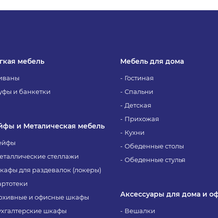
гкая мебель
Мебель для дома
иваны
Гостиная
уфы и банкетки
Спальни
Детская
Прихожая
йфы и Металическая мебель
Кухни
ейфы
Обеденные столы
еталлические стеллажи
Обеденные стулья
кафы для раздевалок (локеры)
артотеки
Аксессуары для дома и о
рхивные и офисные шкафы
ухгалтерские шкафы
Вешалки