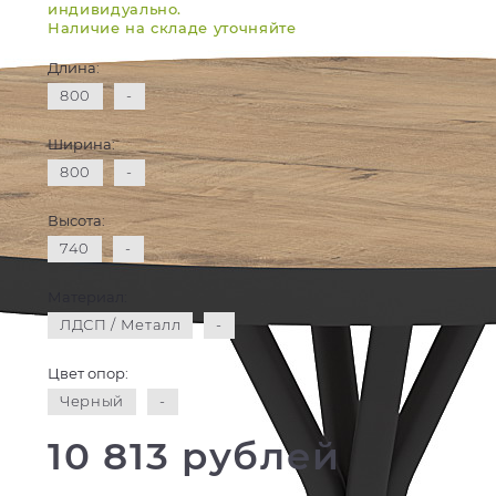
индивидуально.
Наличие на складе уточняйте
Длина:
800
-
Ширина:
800
-
Высота:
740
-
Материал:
ЛДСП / Металл
-
Цвет опор:
Черный
-
10 813 рублей