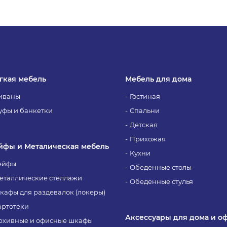
гкая мебель
Мебель для дома
иваны
Гостиная
уфы и банкетки
Спальни
Детская
Прихожая
йфы и Металическая мебель
Кухни
ейфы
Обеденные столы
еталлические стеллажи
Обеденные стулья
кафы для раздевалок (локеры)
артотеки
Аксессуары для дома и о
рхивные и офисные шкафы