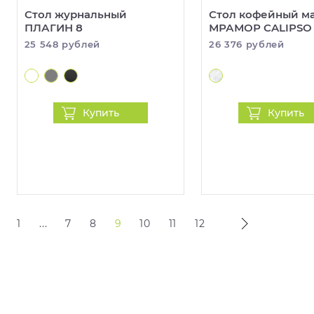
Стол журнальный
Стол кофейный м
ПЛАГИН 8
МРАМОР CALIPSO
25 548 рублей
26 376 рублей
Купить
Купить
1
...
7
8
9
10
11
12