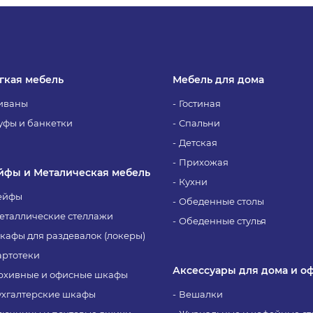
гкая мебель
Мебель для дома
иваны
Гостиная
уфы и банкетки
Спальни
Детская
Прихожая
йфы и Металическая мебель
Кухни
ейфы
Обеденные столы
еталлические стеллажи
Обеденные стулья
кафы для раздевалок (локеры)
артотеки
Аксессуары для дома и о
рхивные и офисные шкафы
ухгалтерские шкафы
Вешалки