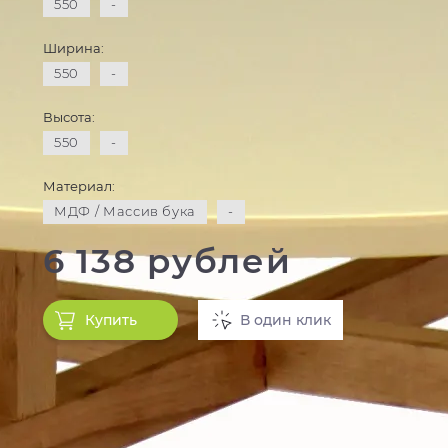
550
-
Ширина:
550
-
Высота:
550
-
Материал:
МДФ / Массив бука
-
6 138 рублей
Купить
В один клик