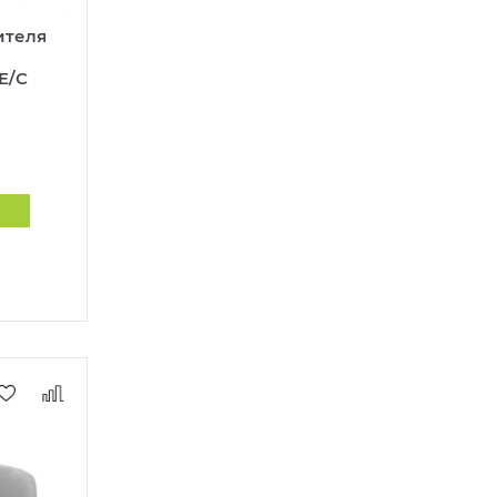
ителя
E/C