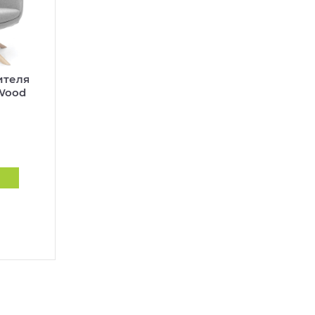
ителя
 Wood