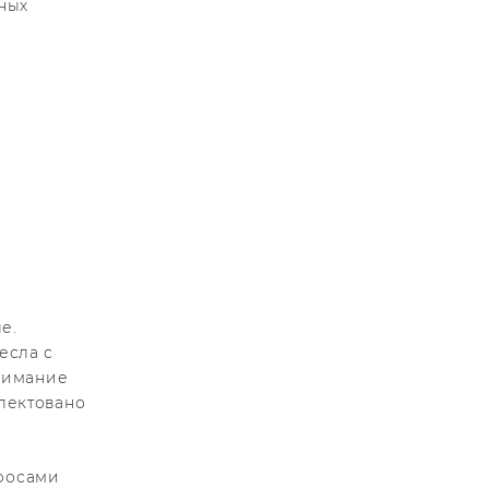
ных
е.
есла с
внимание
лектовано
просами