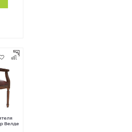
ителя
р Велде