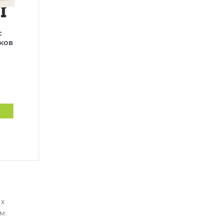
с
ков
их
м.