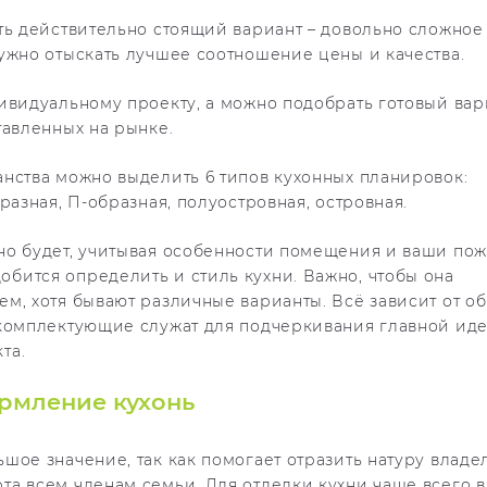
ть действительно стоящий вариант – довольно сложное
ужно отыскать лучшее соотношение цены и качества.
ивидуальному проекту, а можно подобрать готовый вар
тавленных на рынке.
нства можно выделить 6 типов кухонных планировок:
разная, П-образная, полуостровная, островная.
но будет, учитывая особенности помещения и ваши пож
бится определить и стиль кухни. Важно, чтобы она
м, хотя бывают различные варианты. Всё зависит от о
 комплектующие служат для подчеркивания главной ид
та.
рмление кухонь
шое значение, так как помогает отразить натуру владе
та всем членам семьи. Для отделки кухни чаще всего 