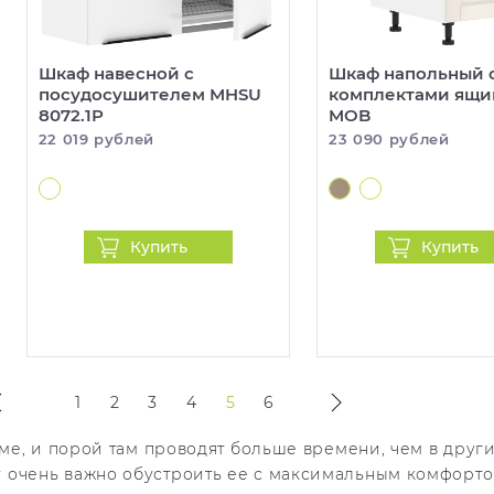
Шкаф навесной с
Шкаф напольный 
посудосушителем MHSU
комплектами ящи
8072.1P
MOB
22 019 рублей
23 090 рублей
Купить
Купить
1
2
3
4
5
6
оме, и порой там проводят больше времени, чем в друг
 очень важно обустроить ее с максимальным комфорто