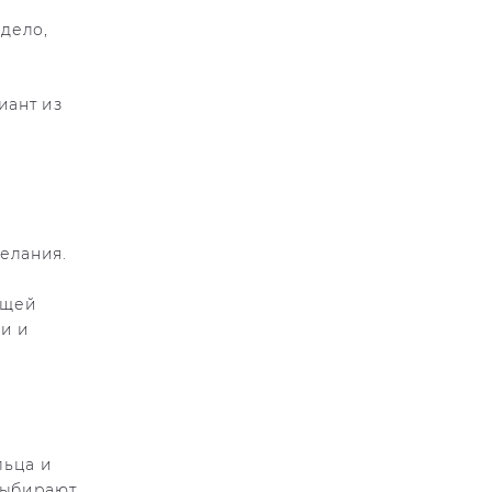
 дело,
иант из
елания.
бщей
еи и
льца и
выбирают