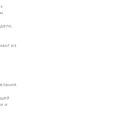
их
м.
 дело,
иант из
елания.
бщей
еи и