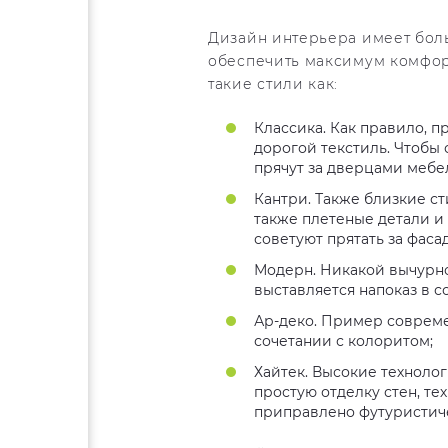
Дизайн интерьера имеет боль
обеспечить максимум комфор
такие стили как:
Классика. Как правило, п
дорогой текстиль. Чтобы 
прячут за дверцами мебе
Кантри. Также близкие ст
также плетеные детали и
советуют прятать за фаса
Модерн. Никакой вычурно
выставляется напоказ в 
Ар-деко. Пример совреме
сочетании с колоритом;
Хайтек. Высокие технолог
простую отделку стен, те
приправлено футуристич