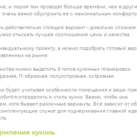
оме, и порой там проводят больше времени, чем в друг
 очень важно обустроить ее с максимальным комфорто
ть действительно стоящий вариант – довольно сложное
ужно отыскать лучшее соотношение цены и качества.
ивидуальному проекту, а можно подобрать готовый вар
тавленных на рынке.
нства можно выделить 6 типов кухонных планировок:
разная, П-образная, полуостровная, островная.
но будет, учитывая особенности помещения и ваши пож
бится определить и стиль кухни. Важно, чтобы она
м, хотя бывают различные варианты. Всё зависит от о
 комплектующие служат для подчеркивания главной ид
та.
рмление кухонь