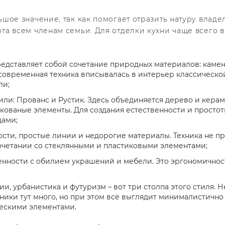
шое значение, так как помогает отразить натуру владе
та всем членам семьи. Для отделки кухни чаще всего 
редставляет собой сочетание природных материалов: камен
современная техника вписывалась в интерьер классической
ли;
или: Прованс и Рустик. Здесь объединяется дерево и керам
 кованые элементы. Для создания естественности и простот
дами;
сти, простые линии и недорогие материалы. Техника не пря
сочетании со стеклянными и пластиковыми элементами;
нности с обилием украшений и мебели. Это эргономичнос
ии, урбанистика и футуризм – вот три столпа этого стиля. 
хники тут много, но при этом всё выглядит минималистично
ескими элементами.