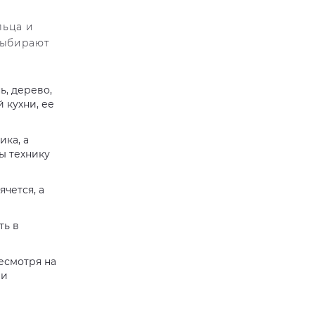
льца и
выбирают
ь, дерево,
 кухни, ее
ика, а
ы технику
чется, а
ть в
Несмотря на
 и