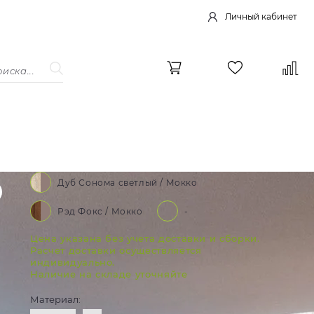
Личный кабинет
Дуб Сонома светлый / Мокко
Рэд Фокс / Мокко
-
Цена указана без учета доставки и сборки.
Расчет доставки осуществляется
индивидуально.
Наличие на складе уточняйте
Материал: