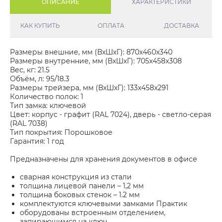
ОПИСАНИЕ
ХАРАКТЕРИСТИКИ
КАК КУПИТЬ
ОПЛАТА
ДОСТАВКА
Размеры внешние, мм (ВхШхГ): 870x460x340
Размеры внутренние, мм (ВхШхГ): 705x458x308
Вес, кг: 21.5
Объём, л: 95/18.3
Размеры трейзера, мм (ВхШхГ): 133x458x291
Количество полок: 1
Тип замка: ключевой
Цвет: корпус - графит (RAL 7024), дверь - светло-серая
(RAL 7038)
Тип покрытия: Порошковое
Гарантия: 1 год
Предназначены для хранения документов в офисе
сварная конструкция из стали
толщина лицевой панели – 1,2 мм
толщина боковых стенок – 1.2 мм
комплектуются ключевыми замками Практик
оборудованы встроенным отделением,
запирающимся на ключ