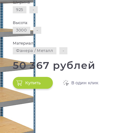
Ширина:
925
-
Высота:
3000
-
Материал:
Фанера / Металл
-
50 367 рублей
Купить
В один клик