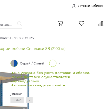
Личный кабинет
лаж SB 300x183x91/6
серии мебели Стеллажи SB (2100 кг)
Серый / Синий
-
Цена указана без учета доставки и сборки.
Расчет доставки осуществляется
индивидуально.
Наличие на складе уточняйте
Длина:
1842
-