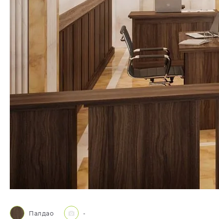
Палдао
-