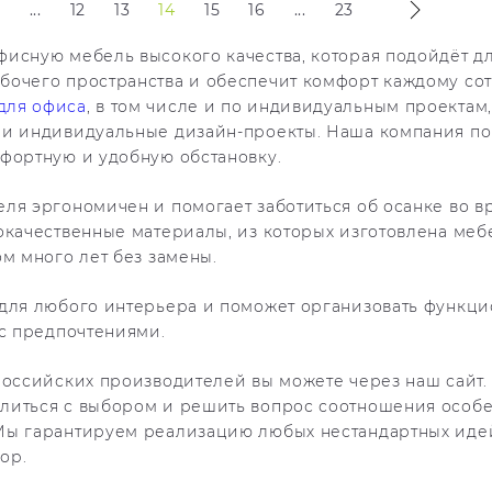
1
...
12
13
14
15
16
...
23
исную мебель высокого качества, которая подойдёт д
бочего пространства и обеспечит комфорт каждому сот
для офиса
, в том числе и по индивидуальным проектам,
 и индивидуальные дизайн-проекты. Наша компания п
фортную и удобную обстановку.
ля эргономичен и помогает заботиться об осанке во в
окачественные материалы, из которых изготовлена меб
ом много лет без замены.
 для любого интерьера и поможет организовать функц
 с предпочтениями.
российских производителей вы можете через наш сайт.
литься с выбором и решить вопрос соотношения особ
Мы гарантируем реализацию любых нестандартных иде
ор.