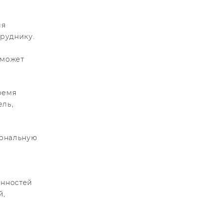
ля
руднику.
оможет
ремя
ель,
иональную
енностей
й,