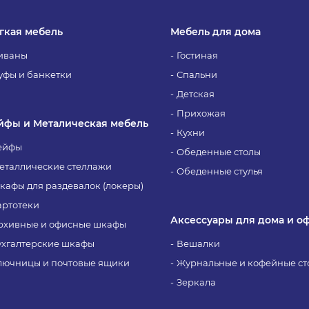
гкая мебель
Мебель для дома
иваны
Гостиная
уфы и банкетки
Спальни
Детская
Прихожая
йфы и Металическая мебель
Кухни
ейфы
Обеденные столы
еталлические стеллажи
Обеденные стулья
кафы для раздевалок (локеры)
артотеки
Аксессуары для дома и о
рхивные и офисные шкафы
ухгалтерские шкафы
Вешалки
лючницы и почтовые ящики
Журнальные и кофейные ст
Зеркала